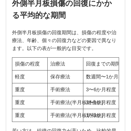
外側半月板損傷の回復にかか
る平均的な期間
外側半月板損傷の回復期間は、損傷の程度や治
療法、年齢、個々の回復力などの要因で異なり
ます。以下の表が一般的な目安です。
損傷の程度
治療法
回復までの期間
軽度
保存療法
数週間〜1か月程度
重度
手術療法
3〜6か月程度
重度
手術療法(半月板縫合術)
3〜6か月程度
重度
手術療法(半月板切除術)
1〜3か月程度
若い方は、組織の回復力が高いため、比較的早