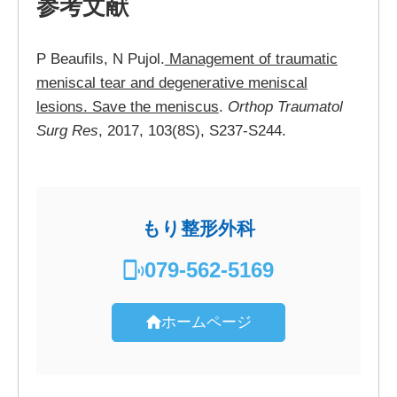
参考文献
P Beaufils, N Pujol.
Management of traumatic
meniscal tear and degenerative meniscal
lesions. Save the meniscus
.
Orthop Traumatol
Surg Res
, 2017, 103(8S), S237-S244.
もり整形外科
079-562-5169
ホームページ