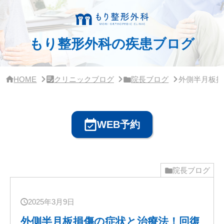
サ
イ
ド
バ
もり整形外科の疾患ブログ
ー・
ク
リ
ニ
ッ
HOME
クリニックブログ
院長ブログ
外側半月板損
ク
概
要
WEB予約
院長ブログ
2025年3月9日
外側半月板損傷の症状と治療法！回復