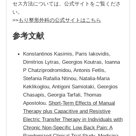
セス方法については、公式サイトをご覧くださ
い。
>>
もり整形外科の公式サイトはこちら
参考文献
Konstantinos Kasimis, Paris Iakovidis,
Dimitrios Lytras, Georgios Koutras, Ioanna
P Chatziprodromidou, Antonis Fetlis,
Stefania Rafailia Ntinou, Natalia-Maria
Keklikoglou, Antigoni Samiotaki, Georgios
Chasapis, Georgia Tarfali, Thomas
Apostolou.
Short-Term Effects of Manual
Therapy plus Capacitive and Resistive
Electric Transfer Therapy in Individuals with
Chronic Non-Specific Low Back Pain: A
Randomized Clinical Trial Study
. Medicina