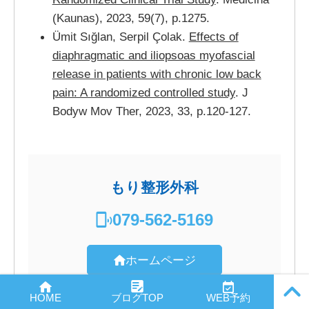
(Kaunas), 2023, 59(7), p.1275.
Ümit Sığlan, Serpil Çolak.
Effects of
diaphragmatic and iliopsoas myofascial
release in patients with chronic low back
pain: A randomized controlled study
. J
Bodyw Mov Ther, 2023, 33, p.120-127.
もり整形外科
079-562-5169
ホームページ
PAGE
HOME
ブログTOP
WEB予約
TOP