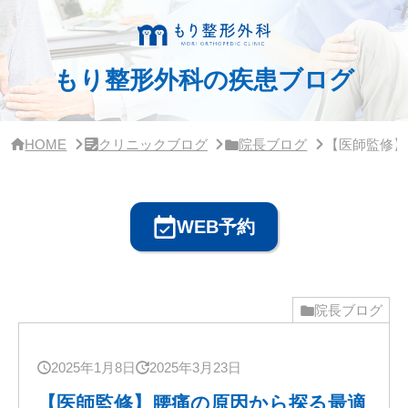
サ
イ
ド
バ
もり整形外科の疾患ブログ
ー・
ク
リ
ニ
ッ
HOME
クリニックブログ
院長ブログ
【医師監修】
ク
概
要
WEB予約
院長ブログ
2025年1月8日
2025年3月23日
【医師監修】腰痛の原因から探る最適