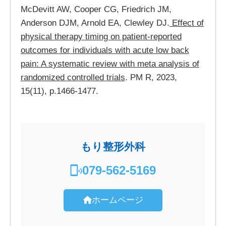
McDevitt AW, Cooper CG, Friedrich JM,
Anderson DJM, Arnold EA, Clewley DJ.
Effect of
physical therapy timing on patient-reported
outcomes for individuals with acute low back
pain: A systematic review with meta analysis of
randomized controlled trials
. PM R, 2023,
15(11), p.1466-1477.
もり整形外科
079-562-5169
ホームページ