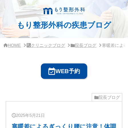
サ
イ
ド
バ
もり整形外科の疾患ブログ
ー・
ク
リ
ニ
ッ
HOME
クリニックブログ
院長ブログ
寒暖差による
ク
概
要
WEB予約
院長ブログ
2025年5月21日
寒暖差によるぎっくり腰に注意！体調