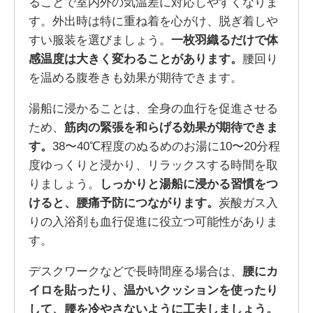
ることで室内外の気温差に対応しやすくなりま
す。外出時は特に重ね着を心がけ、脱ぎ着しや
すい服装を選びましょう。
一枚羽織るだけで体
感温度は大きく変わることがあります。
腰回り
を温める腹巻きも効果が期待できます。
湯船に浸かることは、全身の血行を促進させる
ため、
筋肉の緊張を和らげる効果が期待できま
す。
38〜40℃程度のぬるめのお湯に10〜20分程
度ゆっくりと浸かり、リラックスする時間を取
りましょう。
しっかりと湯船に浸かる習慣をつ
けると、腰痛予防につながります。
炭酸ガス入
りの入浴剤も血行促進に役立つ可能性がありま
す。
デスクワークなどで長時間座る場合は、
腰にカ
イロを貼ったり、温かいクッションを使ったり
して、腰を冷やさないように工夫しましょう。