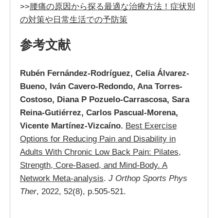
>>
腰痛の原因から探る最適な治療方法！症状別
の対策や日常生活での予防策
参考文献
Rubén Fernández-Rodríguez, Celia Álvarez-
Bueno, Iván Cavero-Redondo, Ana Torres-
Costoso, Diana P Pozuelo-Carrascosa, Sara
Reina-Gutiérrez, Carlos Pascual-Morena,
Vicente Martínez-Vizcaíno.
Best Exercise
Options for Reducing Pain and Disability in
Adults With Chronic Low Back Pain: Pilates,
Strength, Core-Based, and Mind-Body. A
Network Meta-analysis
.
J Orthop Sports Phys
Ther
, 2022, 52(8), p.505-521.