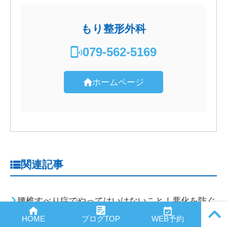
もり整形外科
079-562-5169
ホームページ
関連記事
腰椎すべり症でやってはいけないこと！悪化を防ぐ
PAGE
生活習慣のポイントを解説
HOME
ブログTOP
WEB予約
TOP