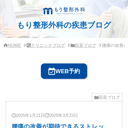
サ
イ
ド
バ
もり整形外科の疾患ブログ
ー・
ク
リ
ニ
ッ
HOME
クリニックブログ
院長ブログ
腰痛の改善が
ク
概
要
WEB予約
院長ブログ
2025年1月21日
2025年3月23日
腰痛の改善が期待できるストレッ