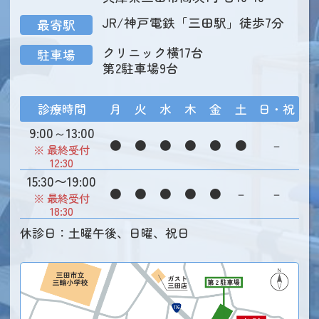
JR/神戸電鉄「三田駅」徒歩7分
最寄駅
クリニック横17台
駐車場
第2駐車場9台
診療時間
月
火
水
木
金
土
日・祝
9:00～13:00
●
●
●
●
●
●
－
※ 最終受付
12:30
15:30〜19:00
●
●
●
●
●
－
－
※ 最終受付
18:30
休診日：土曜午後、日曜、祝日